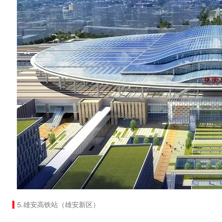
⒌雄安高铁站（雄安新区）