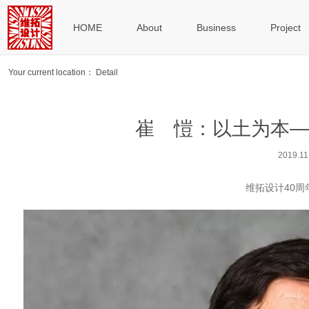
HOME
About
Business
Project
Your current location： Detail
崔 愷：以土为本—
2019.11
维拓设计40周