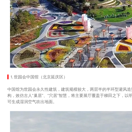
⒈世园会中国馆（北京延庆区）
中国馆为世园会永久性建筑，建筑规模较大，两层半的半环型避风造
构，效仿古人“巢居”、“穴居”智慧，将主要展厅覆盖于梯田之下，
可生成湿润空气吹出地面。