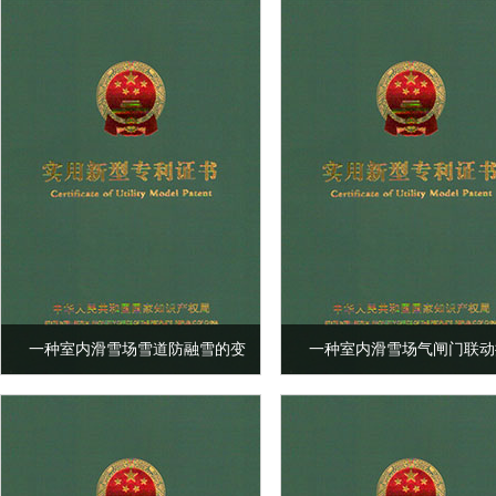
堵处理构造
结露节点
一种室内滑雪场雪道防融雪的变
一种室内滑雪场气闸门联动
形缝结构
系统