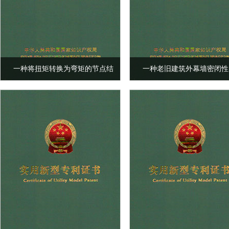
一种将扭矩转换为弯矩的节点结
一种老旧建筑外幕墙密闭性
构
缮结构