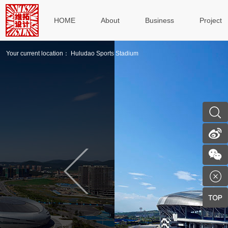
HOME
About
Business
Project
Your current location： Huludao Sports Stadium