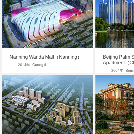
Nanning Wanda Mall（Nanning）
Beijing Palm S
Apartment（C
2014年
Guangxi
2004年
Beiji