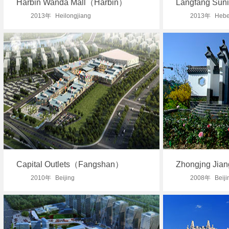
Harbin Wanda Mall（Harbin）
Langfang Sun
2013年
Heilongjiang
2013年
Hebe
Capital Outlets（Fangshan）
Zhongjng Jia
2010年
Beijing
2008年
Beiji