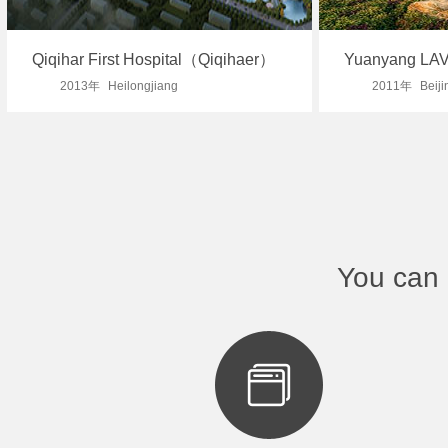
Qiqihar First Hospital（Qiqihaer）
Yuanyang L
2013年
Heilongjiang
2011年
Beiji
You can 